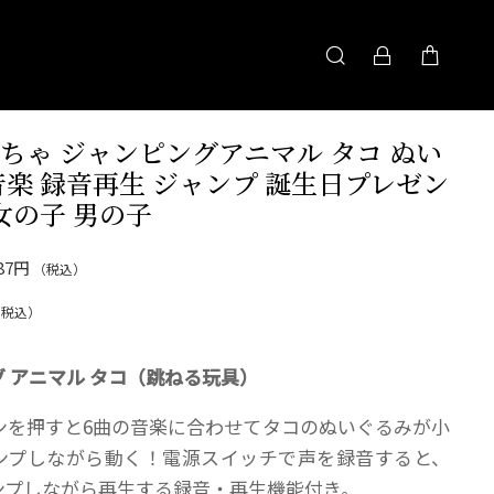
ちゃ ジャンピングアニマル タコ ぬい
音楽 録音再生 ジャンプ 誕生日プレゼン
 女の子 男の子
287円
（税込）
（税込）
 アニマル タコ（跳ねる玩具）
ンを押すと6曲の音楽に合わせてタコのぬいぐるみが小
ンプしながら動く！電源スイッチで声を録音すると、
ンプしながら再生する録音・再生機能付き。