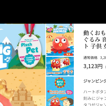
動くおも
ぐるみ 
ト 子供
通常価格
3,
3,123円
ジャンピング
ハートボタ
刻みにジャ
タコがジャ