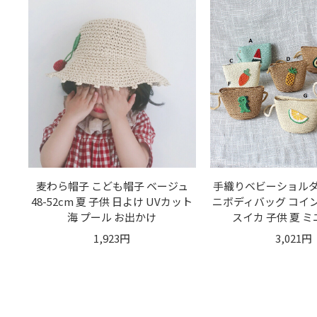
麦わら帽子 こども帽子 ベージュ
手織りベビーショルダ
48-52cm 夏 子供 日よけ UVカット
ニボディバッグ コイ
海 プール お出かけ
スイカ 子供 夏 
1,923円
3,021円