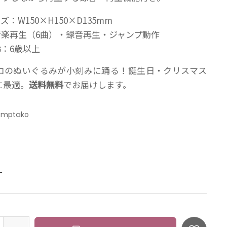
：W150×H150×D135mm
音楽再生（6曲）・録音再生・ジャンプ動作
：6歳以上
コのぬいぐるみが小刻みに踊る！誕生日・クリスマス
に最適。
送料無料
でお届けします。
amptako
：
ー