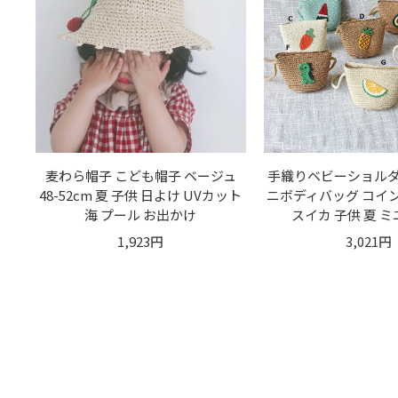
麦わら帽子 こども帽子 ベージュ
手織りベビーショルダ
48-52cm 夏 子供 日よけ UVカット
ニボディバッグ コイ
海 プール お出かけ
スイカ 子供 夏 
1,923円
3,021円