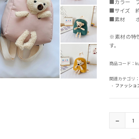
■カラー 
■サイズ 約2
■素材 ポ
※素材の特
す。
商品コード：
k
関連カテゴリ
ファッショ