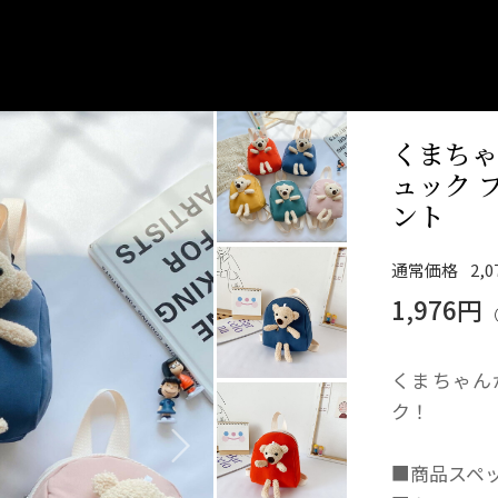
くまちゃ
ュック 
ント
通常価格
2,
1,976円
くまちゃん
ク！
■商品スペ