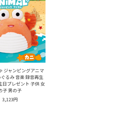
ゃ ジャンピングアニマ
いぐるみ 音楽 録音再生
生日プレゼント 子供 女
の子 男の子
3,123円