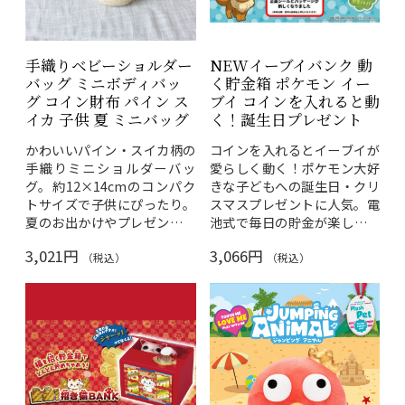
パッケージサイズ：約
など縁起物ギフトに最適。外
W200×H150×D45mm
国人へのお土産としても人
素材：ABS・PC（ブロ
気。
送料無料
でお届けしま
ック）、紙・PP（シー
す。
手織りベビーショルダー
NEWイーブイバンク 動
ル）
バッグ ミニボディバッ
く貯金箱 ポケモン イー
対象年齢：6歳以上
グ コイン財布 パイン ス
ブイ コインを入れると動
男の子・女の子への誕生日プ
イカ 子供 夏 ミニバッグ
く！誕生日プレゼント
レゼントや知育玩具として最
適。
送料無料
でお届けしま
かわいいパイン・スイカ柄の
コインを入れるとイーブイが
す。
手織りミニショルダーバッ
愛らしく動く！ポケモン大好
グ。約12×14cmのコンパク
きな子どもへの誕生日・クリ
トサイズで子供にぴったり。
スマスプレゼントに人気。電
夏のお出かけやプレゼントの
池式で毎日の貯金が楽しくな
アクセントに最適♪
る動くポケモン貯金箱。
3,021円
3,066円
（税込）
（税込）