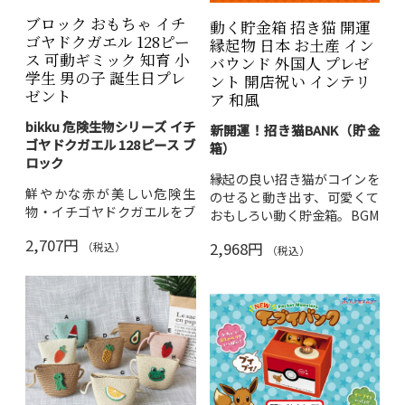
日・クリスマスプレゼントに
ブロック おもちゃ イチ
動く貯金箱 招き猫 開運
大人気。
送料無料
でお届けし
ゴヤドクガエル 128ピー
縁起物 日本 お土産 イン
ます。
ス 可動ギミック 知育 小
バウンド 外国人 プレゼ
学生 男の子 誕生日プレ
ント 開店祝い インテリ
ゼント
ア 和風
bikku 危険生物シリーズ イチ
新開運！招き猫BANK（貯金
ゴヤドクガエル 128ピース ブ
箱）
ロック
縁起の良い招き猫がコインを
鮮やかな赤が美しい危険生
のせると動き出す、可愛くて
物・イチゴヤドクガエルをブ
おもしろい動く貯金箱。BGM
ロックで再現。前脚が動き、
とかわいい音声付きで、コイ
2,707円
2,968円
後脚が伸縮するリアルな可動
（税込）
ンを入れるたびに運気アップ
（税込）
ギミック付き。リアルな模様
な気分に。お部屋のインテリ
のシール付属で、組み立て後
アとしても映えるデザイン。
もインテリアとして飾れま
素材：ABS樹脂
す。
電源：単3アルカリ乾電
内容：ブロックパーツ
池×2本（別売）
128個・シール1枚・組
対象年齢：6歳以上
立説明書1冊
開店祝い・新居祝い・誕生日