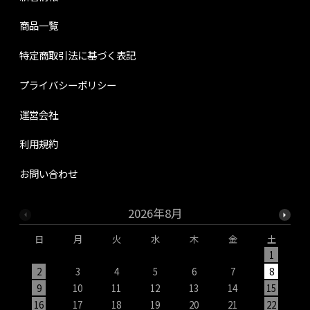
かわいいカニのぬいぐるみで
子どもも大喜び。誕生日・ク
商品一覧
リスマスギフトに。
送料無料
でお届けします。
特定商取引法に基づく表記
プライバシーポリシー
運営会社
利用規約
お問い合わせ
2026年8月
日
月
火
水
木
金
土
1
2
3
4
5
6
7
8
9
10
11
12
13
14
15
1
16
17
18
19
20
21
22
2