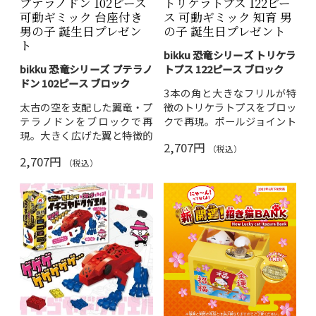
プテラノドン 102ピース
トリケラトプス 122ピー
可動ギミック 台座付き
ス 可動ギミック 知育 男
男の子 誕生日プレゼン
の子 誕生日プレゼント
ト
bikku 恐竜シリーズ トリケラ
bikku 恐竜シリーズ プテラノ
トプス 122ピース ブロック
ドン 102ピース ブロック
3本の角と大きなフリルが特
太古の空を支配した翼竜・プ
徴のトリケラトプスをブロッ
テラノドンをブロックで再
クで再現。ポールジョイント
現。大きく広げた翼と特徴的
採用で脚や尻尾が自由に動か
2,707円
なトサカをリアルに表現。組
せます。草と土の情景パーツ
（税込）
2,707円
み立て後はスタンド付きで飛
も付属し、ジオラマ風に飾れ
（税込）
翔ポーズのまま飾れます。
る本格仕様。
内容：ブロック102個・
内容：ブロック122個・
組立説明書1冊
組立説明書1冊・情景パ
パッケージサイズ：約
ーツ付属
W200×H150×D45mm
パッケージサイズ：
素材：ABS・PC
W200×H150×D45mm
対象年齢：6歳以上
・約210g
恐竜好きのお子さまへの知育
素材：ABS・PC
玩具・プレゼントに。
送料無
対象年齢：6歳以上
料
でお届けします。
恐竜好きのお子さまへの誕生