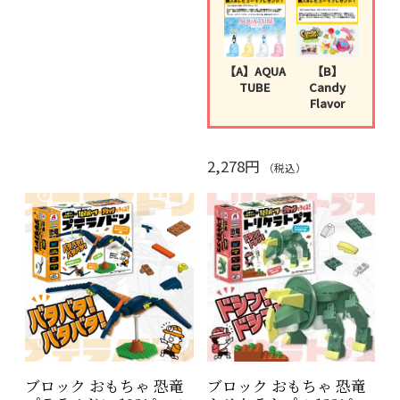
すめ≫
すめ≫
・お子様のお誕生日プレゼン
・お子様のお誕生日プレゼン
トに
トに
【A】AQUA
【B】
・入園祝い・入学祝いに
・入園祝い・入学祝いに
TUBE
Candy
・恐竜好きのお孫さんへのギ
・恐竜好きのお孫さんへのギ
Flavor
フトに
フトに
・大人の恐竜ファンの方への
・大人の恐竜ファンの方への
サプライズに
サプライズに
2,278円
（税込）
ブロック おもちゃ 恐竜
ブロック おもちゃ 恐竜