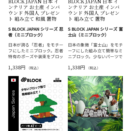
BLOCK JAPAN 日本 イ
BLOCK JAPAN 日本 イ
ンテリア お土産 インバ
ンテリア お土産 インバ
ウンド 外国人 プレゼン
ウンド 外国人 プレゼン
ト 組み立て 和風 置物
ト 組み立て 置物
S BLOCK JAPAN シリーズ 忍
S BLOCK JAPAN シリーズ 富
者（ミニブロック）
士山（ミニブロック）
日本が誇る「忍者」をモチー
日本の象徴「富士山」をモチ
フにしたミニブロック。忍者
ーフにした組み立て簡単なミ
特有のポーズや装束をブロッ
ニブロック。少ないパーツで
クで再現し、完成後はインテ
雄大な富士山のミニチュアが
1,338円
1,338円
リアとして飾れます。
完成し、デスクやインテリア
（税込）
（税込）
として飾れます。
対象年齢：6歳以上
素材：ABS樹脂
対象年齢：6歳以上
日本語・英語説明書付き
素材：ABS樹脂
訪日外国人へのお土産や、忍
日本語・英語説明書付き
者好きへのプチギフトに最
訪日外国人へのお土産・プチ
適。職場・デスクのインテリ
ギフトにも大人気。日本らし
アとしても。
送料無料
でお届
いプレゼントをお探しの方
けします。
に。
送料無料
でお届けしま
す。