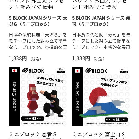
バウンド 外国人 プレゼ
バウンド 外国人 プレゼ
ント 組み立て 置物
ント 組み立て 置物
S BLOCK JAPAN シリーズ 天
S BLOCK JAPAN シリーズ 寿
ぷら（ミニブロック）
司（ミニブロック）
日本の伝統料理「天ぷら」を
日本食の代名詞「寿司」をモ
モチーフにした組み立て簡単
チーフにした組み立て簡単な
なミニブロック。本格的な天
ミニブロック。本格的な寿司
ぷらのミニチュアが完成し、
のミニチュアが完成し、デス
1,338円
1,338円
インテリアとして飾れます。
クやキッチンのインテリアと
（税込）
（税込）
して飾れます。
対象年齢：6歳以上
素材：ABS樹脂
対象年齢：6歳以上
日本語・英語説明書付き
素材：ABS樹脂
訪日外国人へのお土産・和食
日本語・英語説明書付き
好きへのプチギフトに最適。
訪日外国人へのお土産・日本
日本らしいギフトをお探しの
らしいギフトに人気。食べ物
方にも。
送料無料
でお届けし
好きの方へのプレゼントに
ます。
も。
送料無料
でお届けしま
す。
ミニブロック 忍者 S
ミニブロック 富士山 S