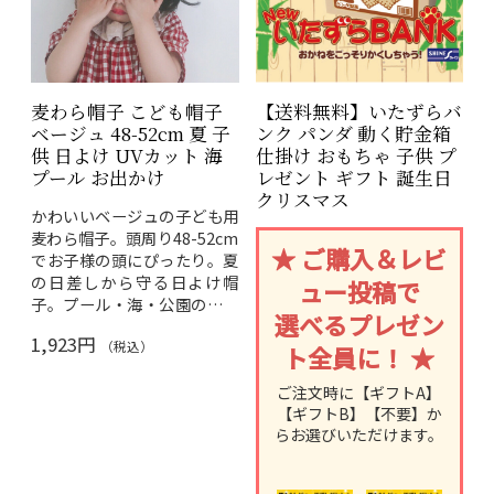
「恐竜おねえさん」生田晴香
「恐竜おねえさん」生田晴香
氏も推奨。
氏も推奨。
恐竜好きなお子様だけでな
恐竜好きなお子様だけでな
く、大人の恐竜ファンの方に
く、大人の恐竜ファンの方に
もお楽しみいただけます。
もお楽しみいただけます。
麦わら帽子 こども帽子
【送料無料】いたずらバ
ベージュ 48-52cm 夏 子
ンク パンダ 動く貯金箱
供 日よけ UVカット 海
仕掛け おもちゃ 子供 プ
商品
恐竜の孵化 ティラ
商品
恐竜の孵化 プテラ
プール お出かけ
レゼント ギフト 誕生日
名
ノサウルス
名
ノドン
クリスマス
かわいいベージュの子ども用
メー
メー
株式会社シャイン
株式会社シャイン
麦わら帽子。頭周り48-52cm
カー
カー
★ ご購入＆レビ
でお子様の頭にぴったり。夏
の日差しから守る日よけ帽
ュー投稿で
サイ
W80 × H115 ×
サイ
W80 × H115 ×
子。プール・海・公園のお出
ズ
D80mm
ズ
D80mm
選べるプレゼン
かけに活躍します♪
1,923円
対象
対象
（税込）
ト全員に！ ★
6歳以上
6歳以上
年齢
年齢
ご注文時に【ギフトA】
使用
使用
【ギフトB】【不要】か
100円玉専用
100円玉専用
硬貨
硬貨
らお選びいただけます。
≪こんなシーンにおす
≪こんなシーンにおす