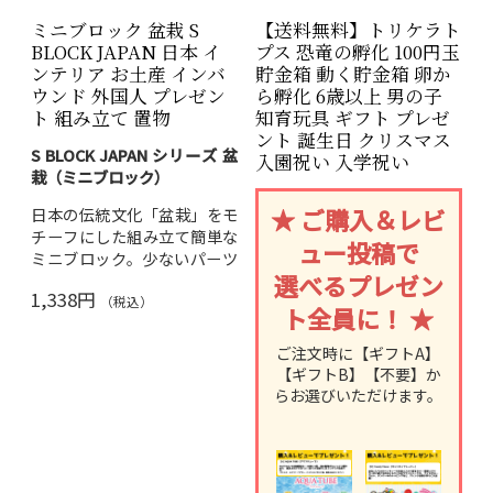
ミニブロック 盆栽 S
【送料無料】トリケラト
BLOCK JAPAN 日本 イ
プス 恐竜の孵化 100円玉
ンテリア お土産 インバ
貯金箱 動く貯金箱 卵か
ウンド 外国人 プレゼン
ら孵化 6歳以上 男の子
ト 組み立て 置物
知育玩具 ギフト プレゼ
ント 誕生日 クリスマス
S BLOCK JAPAN シリーズ 盆
入園祝い 入学祝い
栽（ミニブロック）
★ ご購入＆レビ
日本の伝統文化「盆栽」をモ
チーフにした組み立て簡単な
ュー投稿で
ミニブロック。少ないパーツ
選べるプレゼン
で本格的な盆栽のミニチュア
1,338円
が完成します。完成後はデス
（税込）
ト全員に！ ★
クやお部屋のインテリアとし
て飾れます。
ご注文時に【ギフトA】
【ギフトB】【不要】か
対象年齢：6歳以上
らお選びいただけます。
素材：ABS樹脂
日本語・英語説明書付き
インバウンドのお土産・プチ
ギフトにも人気。日本らしい