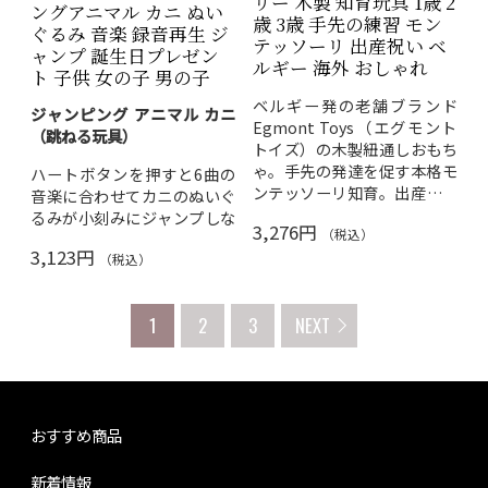
リー 木製 知育玩具 1歳 2
ングアニマル カニ ぬい
歳 3歳 手先の練習 モン
ぐるみ 音楽 録音再生 ジ
テッソーリ 出産祝い ベ
ャンプ 誕生日プレゼン
ルギー 海外 おしゃれ
ト 子供 女の子 男の子
ベルギー発の老舗ブランド
ジャンピング アニマル カニ
Egmont Toys（エグモント
（跳ねる玩具）
トイズ）の木製紐通しおもち
ゃ。手先の発達を促す本格モ
ハートボタンを押すと6曲の
ンテッソーリ知育。出産祝い
音楽に合わせてカニのぬいぐ
ギフトにも最適。
るみが小刻みにジャンプしな
3,276円
（税込）
がら横へ動く！電源スイッチ
3,123円
で声を録音すると、カニがジ
（税込）
ャンプしながら再生する録
音・再生機能付き。
1
2
3
NEXT
本体サイズ：
W185×H175×D110m
m
機能：音楽再生（6
曲）・録音再生・ジャン
おすすめ商品
プ動作
対象年齢：6歳以上
新着情報