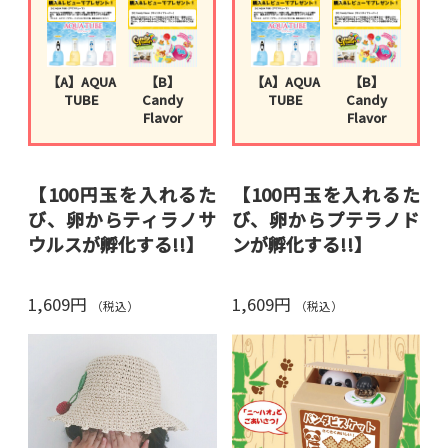
・お子様のお誕生日プレゼン
トに
・入園祝い・入学祝いに
・恐竜好きのお孫さんへのギ
【A】AQUA
【B】
【A】AQUA
【B】
フトに
TUBE
Candy
TUBE
Candy
・大人の恐竜ファンの方への
Flavor
Flavor
サプライズに
【100円玉を入れるた
【100円玉を入れるた
び、卵からティラノサ
び、卵からプテラノド
ウルスが孵化する!!】
ンが孵化する!!】
おうちじかんは貯金して恐竜
おうちじかんは貯金して恐竜
1,609円
1,609円
を孵化させる絶好のチャン
を孵化させる絶好のチャン
（税込）
（税込）
ス。
ス。
100円玉を1枚入れるごとに、
100円玉を1枚入れるごとに、
少しずつ恐竜が卵の殻を割っ
少しずつ恐竜が卵の殻を割っ
て出てきます。
て出てきます。
卵の殻は素材研究だけで1年
卵の殻は素材研究だけで1年
を費やした特殊素材。
を費やした特殊素材。