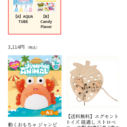
W150×H150×D135m
m
機能：音楽再生（6
【A】AQUA
【B】
曲）・録音再生・ジャン
TUBE
Candy
プ動作
Flavor
対象年齢：6歳以上
愛らしいタコのぬいぐるみが
小刻みに踊る！誕生日・クリ
スマスプレゼントに最適。
送
3,114円
（税込）
料無料
でお届けします。
【送料無料】エグモント
トイズ 紐通し ストロベ
動くおもちゃ ジャンピ