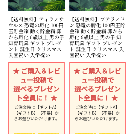
氏も推奨。
恐竜好きなお子様だけでな
く、大人の恐竜ファンの方に
もお楽しみいただけます。
【送料無料】ティラノサ
【送料無料】プテラノド
ウルス 恐竜の孵化 100円
ン 恐竜の孵化 100円玉貯
玉貯金箱 動く貯金箱 卵
金箱 動く貯金箱 卵から
商品
恐竜の孵化 トリケ
から孵化 6歳以上 男の子
孵化 6歳以上 男の子 知
名
ラトプス
知育玩具 ギフト プレゼ
育玩具 ギフト プレゼン
ント 誕生日 クリスマス
ト 誕生日 クリスマス 入
メー
株式会社シャイン
入園祝い 入学祝い
園祝い 入学祝い
カー
サイ
W80 × H115 ×
★ ご購入＆レビ
★ ご購入＆レビ
ズ
D80mm
ュー投稿で
ュー投稿で
対象
6歳以上
選べるプレゼン
選べるプレゼン
年齢
ト全員に！ ★
ト全員に！ ★
使用
100円玉専用
硬貨
ご注文時に【ギフトA】
ご注文時に【ギフトA】
【ギフトB】【不要】か
【ギフトB】【不要】か
らお選びいただけます。
らお選びいただけます。
≪こんなシーンにおす
すめ≫