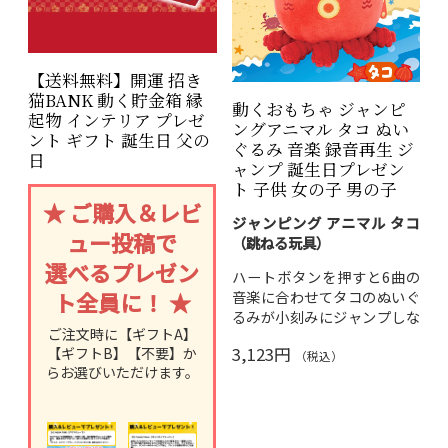
【送料無料】開運 招き
猫BANK 動く貯金箱 縁
動くおもちゃ ジャンピ
起物 インテリア プレゼ
ングアニマル タコ ぬい
ント ギフト 誕生日 父の
ぐるみ 音楽 録音再生 ジ
日
ャンプ 誕生日プレゼン
ト 子供 女の子 男の子
★ ご購入＆レビ
ジャンピング アニマル タコ
ュー投稿で
（跳ねる玩具）
選べるプレゼン
ハートボタンを押すと6曲の
ト全員に！ ★
音楽に合わせてタコのぬいぐ
るみが小刻みにジャンプしな
ご注文時に【ギフトA】
がら動く！電源スイッチで声
3,123円
【ギフトB】【不要】か
を録音すると、タコがジャン
（税込）
らお選びいただけます。
プしながら再生する録音・再
生機能付き。
本体サイズ：