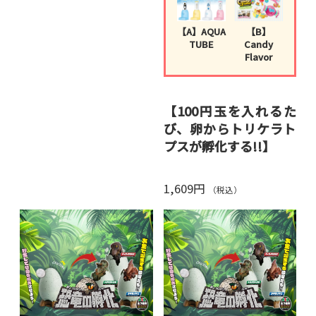
ギフトをお探しの方に最適。
送料無料
でお届けします。
【A】AQUA
【B】
TUBE
Candy
Flavor
【100円玉を入れるた
び、卵からトリケラト
プスが孵化する!!】
おうちじかんは貯金して恐竜
1,609円
を孵化させる絶好のチャン
（税込）
ス。
100円玉を1枚入れるごとに、
少しずつ恐竜が卵の殻を割っ
て出てきます。
卵の殻は素材研究だけで1年
を費やした特殊素材。
「恐竜おねえさん」生田晴香