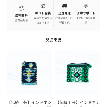
🎁
🚚
💬
📦
ギフト包装
迅速発送
丁寧サポート
送料無料
無料でお選びい
在庫品は即日〜
お問い合わせ歓
全商品対象
ただけます
翌日対応
迎
関連商品
【伝統工芸】インドネシ
【伝統工芸】インドネシ