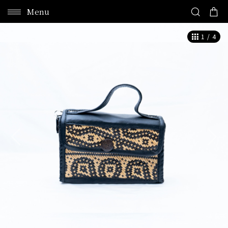
Menu
1
/
4