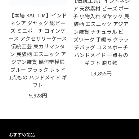
【伝統工芸】インドネシ
ア 天然素材 ビーズ ポー
【本場 KAL TIM】インド
チ 小物入れ ダヤック 民
ネシア ダヤック 総ビー
族柄 エスニック アジア
ズ ミニポーチ コインケ
ン雑貨 ナチュラル ビー
ース アクセサリーケース
ズワーク 手編み クラッ
伝統工芸 東カリマンタ
チバッグ コスメポーチ
ン 民族柄 エスニック ア
ハンドメイド 一点もの
ジアン雑貨 幾何学模様
ギフト 贈り物
ブルー ブラック レッド
19,855円
1点もの ハンドメイド ギ
フト
9,928円
おすすめ商品