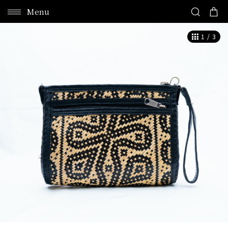
Menu
1
/
3