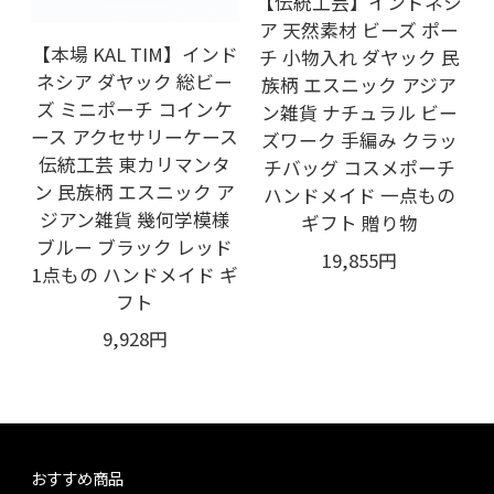
【伝統工芸】インドネシ
ア 天然素材 ビーズ ポー
【本場 KAL TIM】インド
チ 小物入れ ダヤック 民
ネシア ダヤック 総ビー
族柄 エスニック アジア
ズ ミニポーチ コインケ
ン雑貨 ナチュラル ビー
ース アクセサリーケース
ズワーク 手編み クラッ
伝統工芸 東カリマンタ
チバッグ コスメポーチ
ン 民族柄 エスニック ア
ハンドメイド 一点もの
ジアン雑貨 幾何学模様
ギフト 贈り物
ブルー ブラック レッド
19,855円
1点もの ハンドメイド ギ
フト
9,928円
おすすめ商品