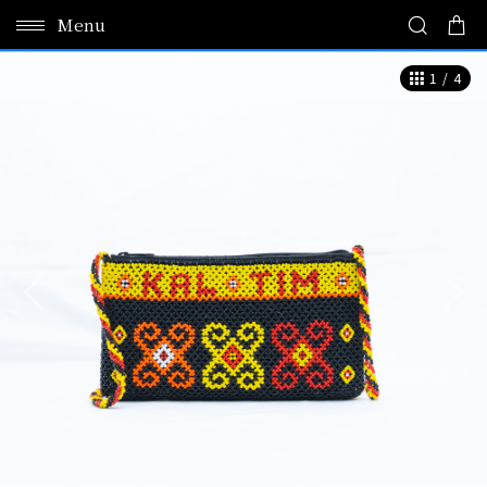
Menu
1
/
4