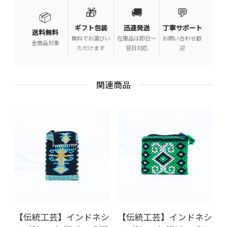
🎁
🚚
💬
📦
ギフト包装
迅速発送
丁寧サポート
送料無料
無料でお選びい
在庫品は即日〜
お問い合わせ歓
全商品対象
ただけます
翌日対応
迎
関連商品
【伝統工芸】インドネシ
【伝統工芸】インドネシ