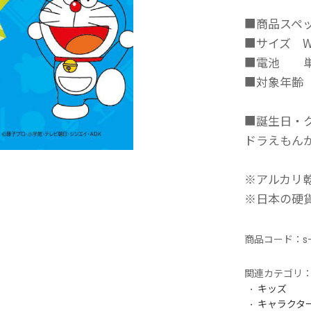
■商品スペ
■サイズ W1
■電池 単
■対象年齢
■誕生日・
ドラえもん
※アルカリ
※日本の硬
商品コード：
s
関連カテゴリ
キッズ
キャラクタ