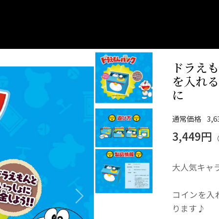
ドラえも
を入れる
に
通常価格
3,
3,449円
大人気キャ
コインを入
ります♪