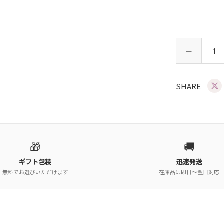
SHARE
🎁
🚚
ギフト包装
迅速発送
無料でお選びいただけます
在庫品は即日〜翌日対応