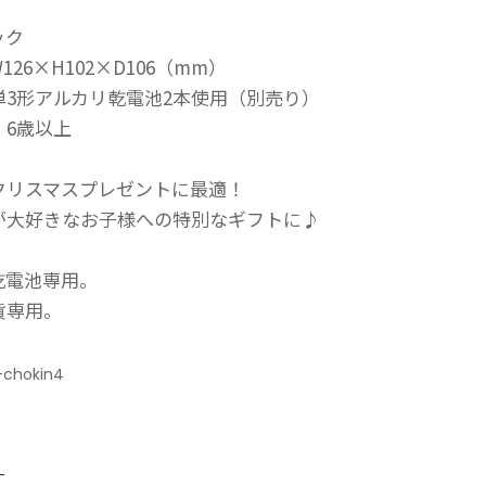
ック
26×H102×D106（mm）
3形アルカリ乾電池2本使用（別売り）
 6歳以上
クリスマスプレゼントに最適！
が大好きなお子様への特別なギフトに♪
乾電池専用。
貨専用。
-chokin4
：
ー