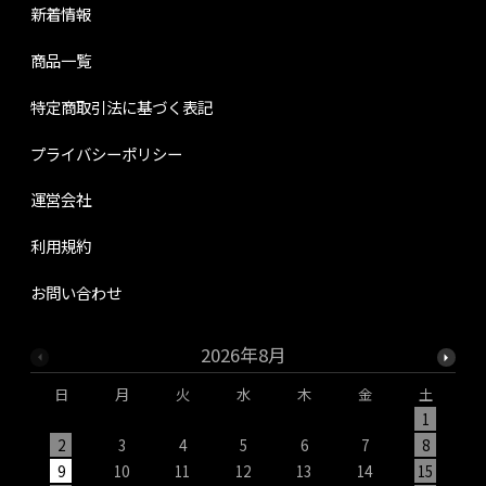
新着情報
商品一覧
特定商取引法に基づく表記
プライバシーポリシー
運営会社
利用規約
お問い合わせ
2026年8月
日
月
火
水
木
金
土
1
2
3
4
5
6
7
8
9
10
11
12
13
14
15
1