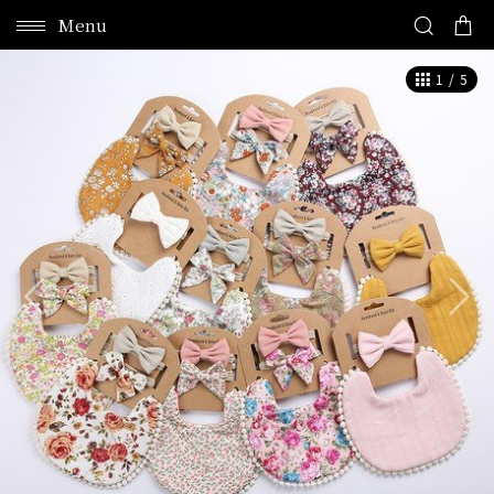
Menu
1
/
5