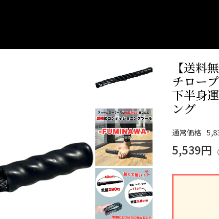
【送料無
チロープ
下半身運
ング
通常価格
5,
5,539円