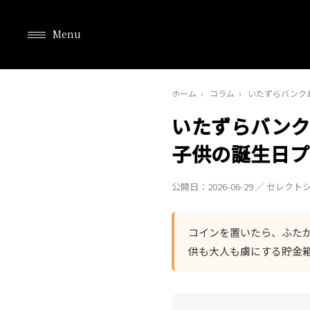
Menu
ホーム
›
コラム
›
いたずらバンクお
いたずらバンク
子供の誕生日プ
公開日：2026-06-29 ／ 
コインを置いたら、ふたが
供も大人も虜にする貯金